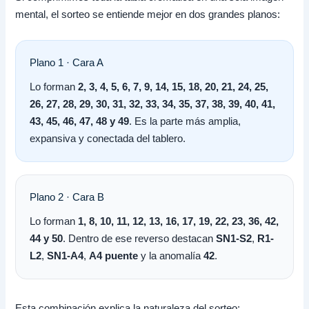
mental, el sorteo se entiende mejor en dos grandes planos:
Plano 1 · Cara A
Lo forman
2, 3, 4, 5, 6, 7, 9, 14, 15, 18, 20, 21, 24, 25,
26, 27, 28, 29, 30, 31, 32, 33, 34, 35, 37, 38, 39, 40, 41,
43, 45, 46, 47, 48 y 49
. Es la parte más amplia,
expansiva y conectada del tablero.
Plano 2 · Cara B
Lo forman
1, 8, 10, 11, 12, 13, 16, 17, 19, 22, 23, 36, 42,
44 y 50
. Dentro de ese reverso destacan
SN1-S2
,
R1-
L2
,
SN1-A4
,
A4 puente
y la anomalía
42
.
Esta combinación explica la naturaleza del sorteo: