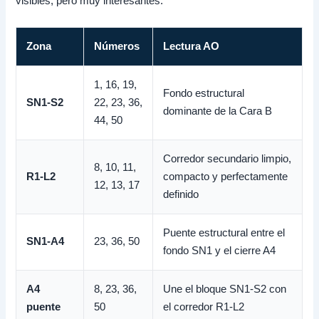
visibles, pero muy interesantes.
Zona
Números
Lectura AO
1, 16, 19,
Fondo estructural
SN1-S2
22, 23, 36,
dominante de la Cara B
44, 50
Corredor secundario limpio,
8, 10, 11,
R1-L2
compacto y perfectamente
12, 13, 17
definido
Puente estructural entre el
SN1-A4
23, 36, 50
fondo SN1 y el cierre A4
A4
8, 23, 36,
Une el bloque SN1-S2 con
puente
50
el corredor R1-L2