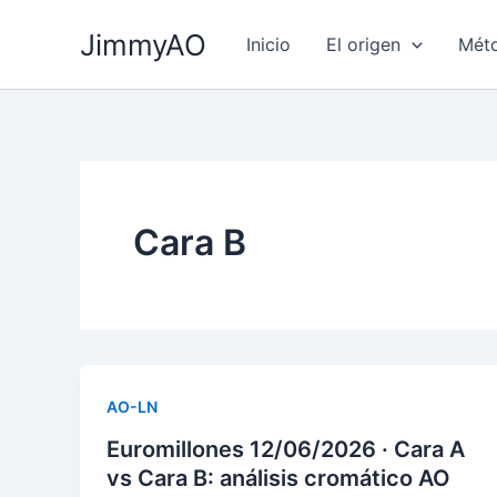
Ir
JimmyAO
al
Inicio
El origen
Mét
contenido
Cara B
AO-LN
Euromillones 12/06/2026 · Cara A
vs Cara B: análisis cromático AO