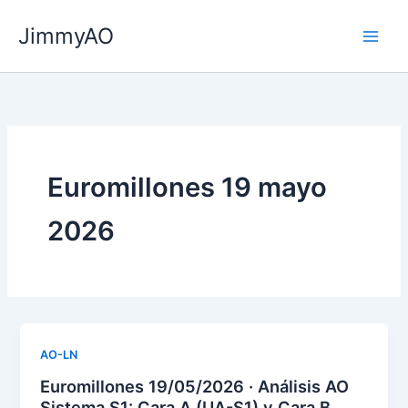
Ir
JimmyAO
al
Main
contenido
Men
Euromillones 19 mayo
2026
AO-LN
Euromillones 19/05/2026 · Análisis AO
Sistema S1: Cara A (UA-S1) y Cara B