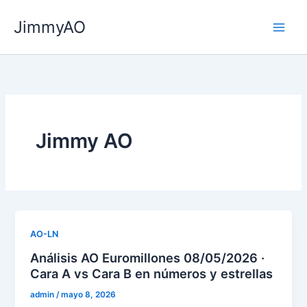
Ir
JimmyAO
al
Main
contenido
Men
Jimmy AO
AO-LN
Análisis AO Euromillones 08/05/2026 ·
Cara A vs Cara B en números y estrellas
admin
/
mayo 8, 2026