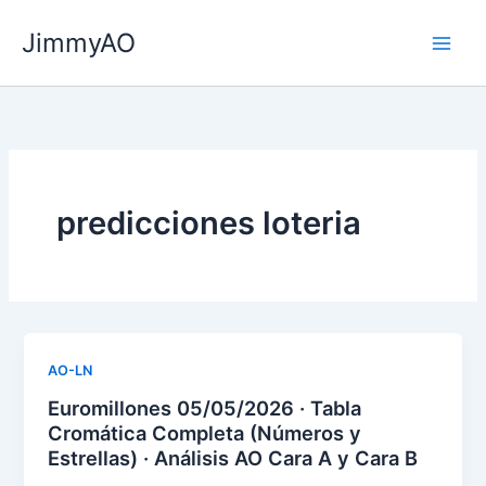
Ir
JimmyAO
al
Main
contenido
Men
predicciones loteria
AO-LN
Euromillones 05/05/2026 · Tabla
Cromática Completa (Números y
Estrellas) · Análisis AO Cara A y Cara B