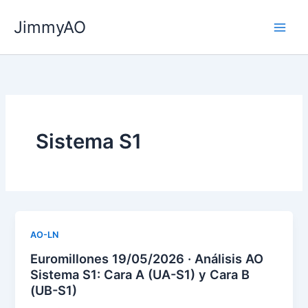
Ir
JimmyAO
al
Main
contenido
Men
Sistema S1
AO-LN
Euromillones 19/05/2026 · Análisis AO
Sistema S1: Cara A (UA-S1) y Cara B
(UB-S1)