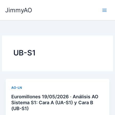
Ir
JimmyAO
al
Main
contenido
Men
UB-S1
AO-LN
Euromillones 19/05/2026 · Análisis AO
Sistema S1: Cara A (UA-S1) y Cara B
(UB-S1)